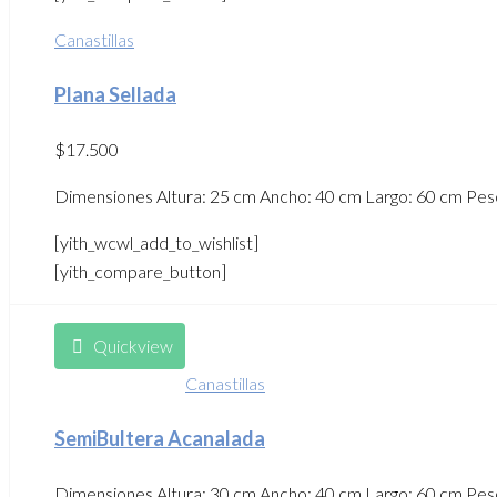
Canastillas
Plana Sellada
$
17.500
Dimensiones Altura: 25 cm Ancho: 40 cm Largo: 60 cm Peso 2
[yith_wcwl_add_to_wishlist]
[yith_compare_button]
Quickview
Canastillas
SemiBultera Acanalada
Dimensiones Altura: 30 cm Ancho: 40 cm Largo: 60 cm Peso: 