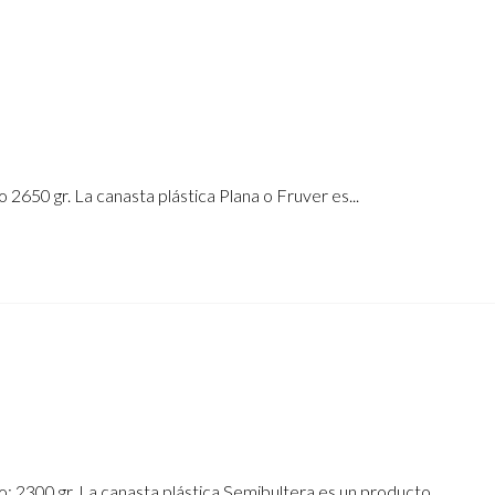
650 gr. La canasta plástica Plana o Fruver es...
2300 gr. La canasta plástica Semibultera es un producto...