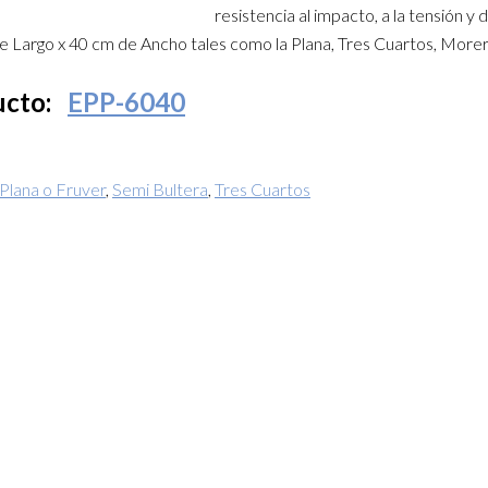
resistencia al impacto, a la tensión y
e Largo x 40 cm de Ancho tales como la Plana, Tres Cuartos, Morer
ducto:
EPP-6040
Plana o Fruver
,
Semi Bultera
,
Tres Cuartos