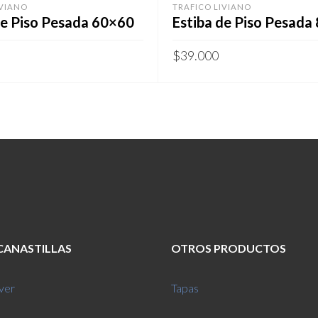
IVIANO
TRAFICO LIVIANO
de Piso Pesada 60×60
Estiba de Piso Pesada
$
39.000
 CANASTILLAS
OTROS PRODUCTOS
ver
Tapas