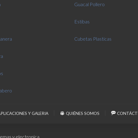
a
Guacal Pollero
Estibas
anera
Cubetas Plasticas
ra
os
abero
APLICACIONES Y GALERIA
QUIÉNES SOMOS
CONTÁCT
temas y electronica