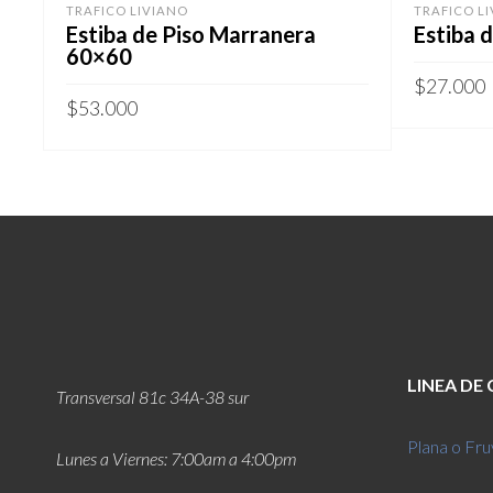
TRAFICO LIVIANO
TRAFICO L
Estiba de Piso Marranera
Estiba 
60×60
$
27.000
$
53.000
LINEA DE
Transversal 81c 34A-38 sur
Plana o Fru
Lunes a Viernes: 7:00am a 4:00pm