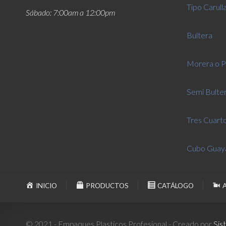
Tipo Carull
Sábado: 7:00am a 12:00pm
Bultera
Morera o P
Semi Bulte
Tres Cuart
Cubo Guay
INICIO
PRODUCTOS
CATÁLOGO
© 2021 - Empaques Plasticos Profesional - Creado por
Sis