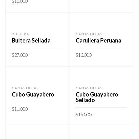
$
16.000
BULTERA
CANASTILLAS
Bultera Sellada
Carullera Peruana
$
27.000
$
13.000
CANASTILLAS
CANASTILLAS
Cubo Guayabero
Cubo Guayabero
Sellado
$
11.000
$
15.000